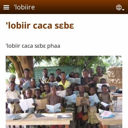
Aller au contenu principal
'lobiire
Se
'lobiir caca sɛbɛ
'lobiir caca sɛbɛ phaa