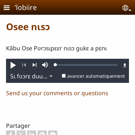
Aller au contenu principal
'lobiire
Se
Osee nɩsɔ
Kãbu Ose Pʋrɔsɩpɛɛr nɩsɔ gɩɩkɛ a pɛnɩ
Loaded
:
Jouer
Sourdine
0.28%
Précédent
Suivant
avancer automatiquement
Send us your comments or questions
Partager