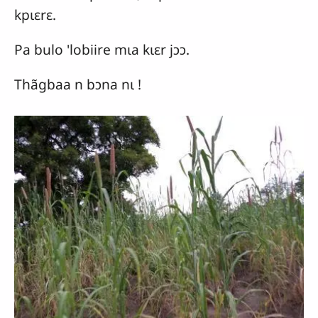
kpɩɛrɛ.
Pa bulo 'lobiire mɩa kɩɛr jɔɔ.
Thãgbaa n bɔna nɩ !