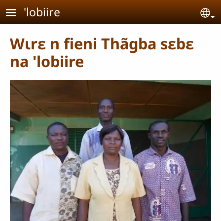
Aller au contenu principal
'lobiire
Se
Wɩrɛ n fieni Thãgba sɛbɛ
na 'lobiire